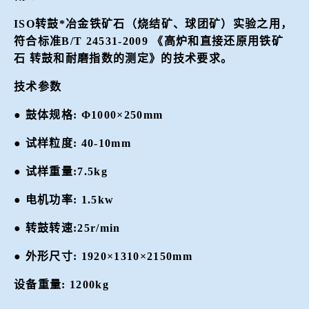
冶金渣、保护渣等高温物性检测设备
企业荣誉
ISO转鼓*冶金铁矿石（烧结矿、球团矿）实验之用
，
符合标准
B/T 24531-2009 《高炉和直接还原用铁矿
冶金石灰活性度测定仪
石 转鼓和耐磨指数的测定》
的技术要求。
米兰官方网站,米兰(中国)
技术参数
矿石、焦炭物理检测及制样设备
●
鼓体规格
:
Φ1000×
250
mm
工业分析、测硫仪等
●
试样粒度
:
40-10mm
●
试样重量
:7.5
kg
●
电机功率
:
1.5
kw
●
转鼓转速
:
25r/min
●
外形尺寸
:
1920×1310×2150mm
设备重量
:
1200kg