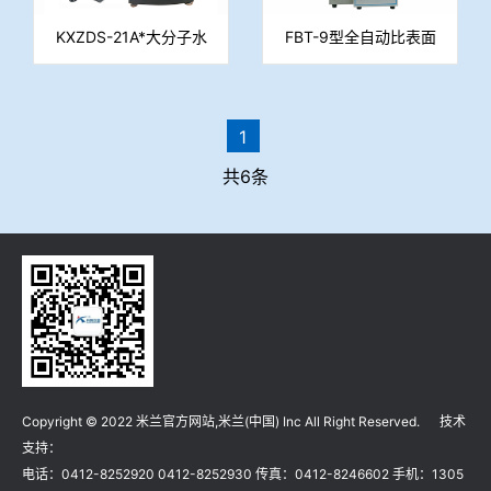
KXZDS-21A*大分子水
FBT-9型全自动比表面
测定仪（压滤法）
积测定仪
1
共6条
Copyright © 2022 米兰官方网站,米兰(中国) Inc All Right Reserved. 技术
支持：
电话：0412-8252920 0412-8252930 传真：0412-8246602 手机：1305