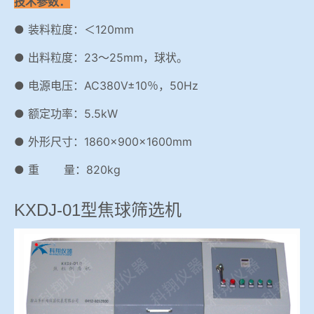
技术参数：
● 装料粒度：＜120mm
● 出料粒度：23～25mm，球状。
● 电源电压：AC380V±10％，50Hz
● 额定功率：5.5kW
● 外形尺寸：1860×900×1600mm
● 重 量：820kg
KXDJ-01型焦球筛选机