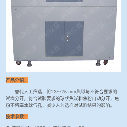
产品介绍：
替代人工筛选，将23～25 mm焦球与不符合要求的
试样分开，符合试验要求的球状焦炭和焦粉自动分开，焦
粉不堵塞焦球气孔，减少人为选样对试验结果的影响。
技术参数：