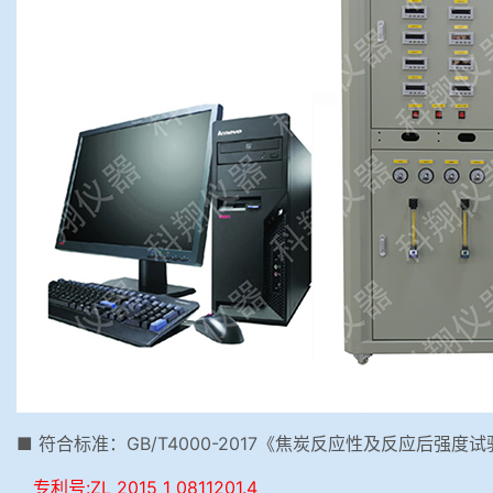
■ 符合标准：GB/T4000-2017《焦炭反应性及反应后强度
专利号:ZL 2015 1 0811201.4