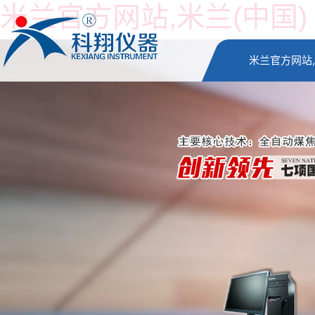
米兰官方网站,米兰(中国)
米兰官方网站,