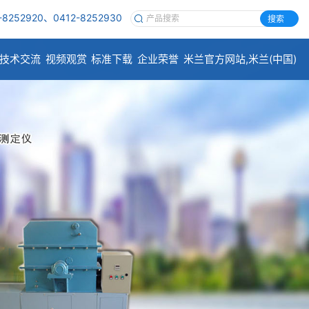
-8252920、0412-8252930
搜索
技术交流
视频观赏
标准下载
企业荣誉
米兰官方网站,米兰(中国)