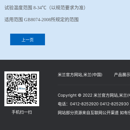
试验温度范围
8-34
℃（以规范要求为准）
适用范围
GB8074-2008
所规定的范围
上一页
米兰官方网站,米兰(中国)
产品展
Copyright © 2022 米兰官方网站,米兰(中
电话：0412-8252920 0412-82529
手机扫一扫
网站部分资源来自互联网公开渠道 