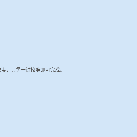
敏度，只需一键校准即可完成。