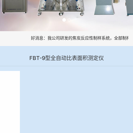
好消息：我公司研发的焦炭反应性制样系统，全部制样过
FBT-9型全自动比表面积测定仪